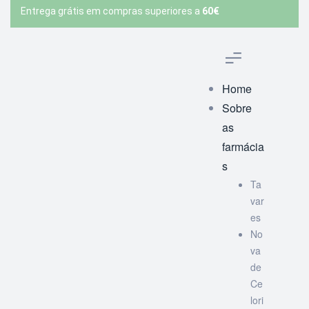
Entrega grátis em compras superiores a
60€
Home
Sobre
as
farmácia
s
Ta
var
es
No
va
de
Ce
lori