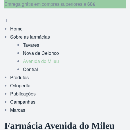
Entrega grátis em compras superiores a
60€
Home
Sobre as farmácias
Tavares
Nova de Celorico
Avenida do Mileu
Central
Produtos
Ortopedia
Publicações
Campanhas
Marcas
Farmácia Avenida do Mileu