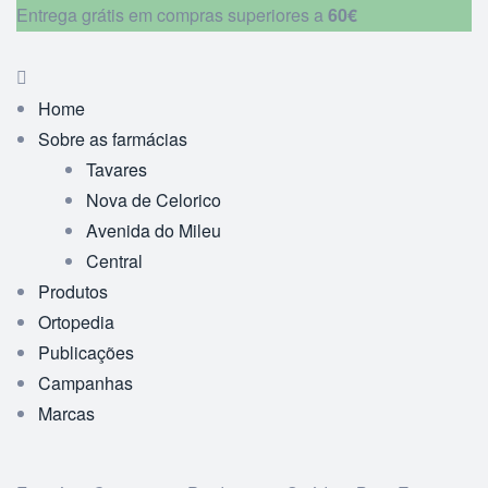
Entrega grátis em compras superiores a
60€
Home
Sobre as farmácias
Tavares
Nova de Celorico
Avenida do Mileu
Central
Produtos
Ortopedia
Publicações
Campanhas
Marcas