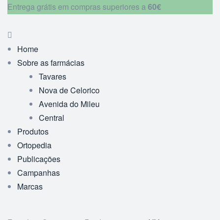
Entrega grátis em compras superiores a
60€
Home
Sobre as farmácias
Tavares
Nova de Celorico
Avenida do Mileu
Central
Produtos
Ortopedia
Publicações
Campanhas
Marcas