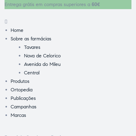
60€
Entrega grátis em compras superiores a
Home
Sobre as farmácias
Tavares
Nova de Celorico
Avenida do Mileu
Central
Produtos
Ortopedia
Publicações
Campanhas
Marcas