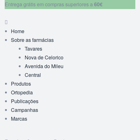
Entrega grátis em compras superiores a
60€
Home
Sobre as farmácias
Tavares
Nova de Celorico
Avenida do Mileu
Central
Produtos
Ortopedia
Publicações
Campanhas
Marcas