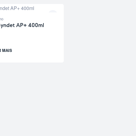
ho
 Syndet AP+ 400ml
R MAIS