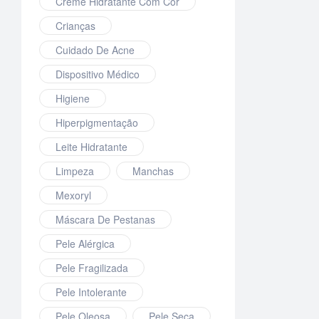
Creme Hidratante Com Cor
Crianças
Cuidado De Acne
Dispositivo Médico
Higiene
Hiperpigmentação
Leite Hidratante
Limpeza
Manchas
Mexoryl
Máscara De Pestanas
Pele Alérgica
Pele Fragilizada
Pele Intolerante
Pele Oleosa
Pele Seca