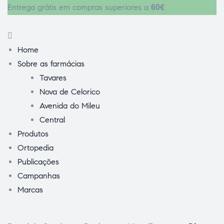
60€
Entrega grátis em compras superiores a
Home
Sobre as farmácias
Tavares
Nova de Celorico
Avenida do Mileu
Central
Produtos
Ortopedia
Publicações
Campanhas
Marcas