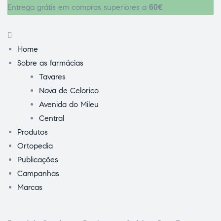
60€
Entrega grátis em compras superiores a
Home
Sobre as farmácias
Tavares
Nova de Celorico
Avenida do Mileu
Central
Produtos
Ortopedia
Publicações
Campanhas
Marcas