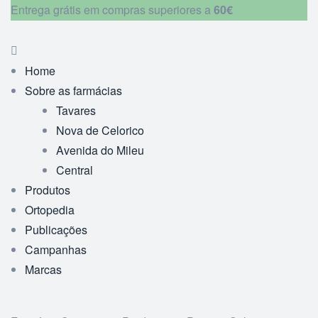
Entrega grátis em compras superiores a
60€
Home
Sobre as farmácias
Tavares
Nova de Celorico
Avenida do Mileu
Central
Produtos
Ortopedia
Publicações
Campanhas
Marcas