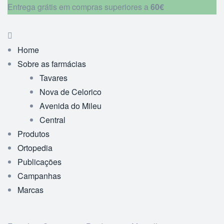
Entrega grátis em compras superiores a
60€
Home
Sobre as farmácias
Tavares
Nova de Celorico
Avenida do Mileu
Central
Produtos
Ortopedia
Publicações
Campanhas
Marcas