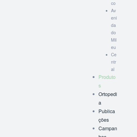
co
Av
eni
da
do
Mil
eu
Ce
ntr
al
Produto
s
Ortopedi
a
Publica
ções
Campan
has