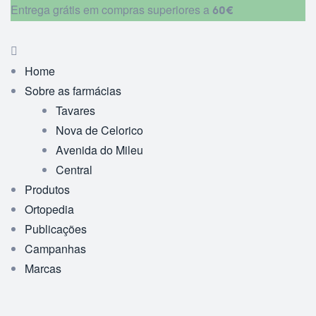
Entrega grátis em compras superiores a
60€
Home
Sobre as farmácias
Tavares
Nova de Celorico
Avenida do Mileu
Central
Produtos
Ortopedia
Publicações
Campanhas
Marcas