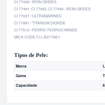
CI 77499 / IRON OXIDES
CI 77491, CI 77492, CI 77499 / IRON OXIDES
CI 77007 / ULTRAMARINES
CI 77891 / TITANIUM DIOXIDE
CI 77510 / FERRIC FERROCYANIDE
MICA CODE F.I.L:B37766/1
Tipos de Pele:
Marca
L
Gama
T
Capacidade
6