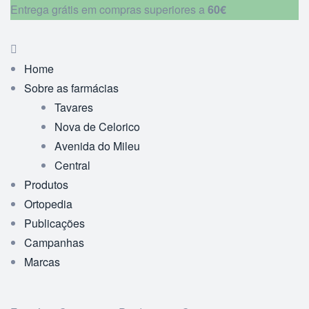
Entrega grátis em compras superiores a
60€
Home
Sobre as farmácias
Tavares
Nova de Celorico
Avenida do Mileu
Central
Produtos
Ortopedia
Publicações
Campanhas
Marcas