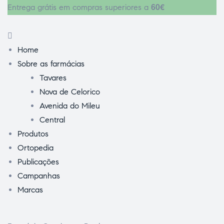
60€
Entrega grátis em compras superiores a
Home
Sobre as farmácias
Tavares
Nova de Celorico
Avenida do Mileu
Central
Produtos
Ortopedia
Publicações
Campanhas
Marcas