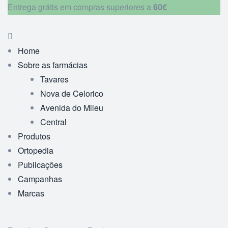
Entrega grátis em compras superiores a
60€
Home
Sobre as farmácias
Tavares
Nova de Celorico
Avenida do Mileu
Central
Produtos
Ortopedia
Publicações
Campanhas
Marcas