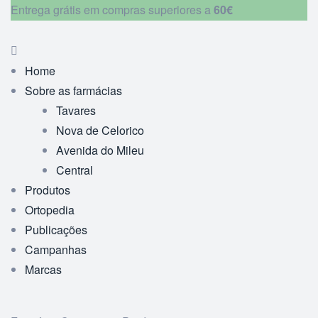
Entrega grátis em compras superiores a
60€
Home
Sobre as farmácias
Tavares
Nova de Celorico
Avenida do Mileu
Central
Produtos
Ortopedia
Publicações
Campanhas
Marcas