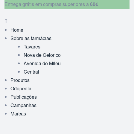
Entrega grátis em compras superiores a
60€
Home
Sobre as farmácias
Tavares
Nova de Celorico
Avenida do Mileu
Central
Produtos
Ortopedia
Publicações
Campanhas
Marcas