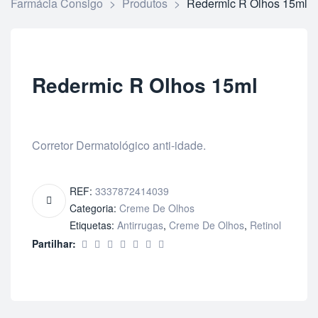
Farmácia Consigo
>
Produtos
>
Redermic R Olhos 15ml
Redermic R Olhos 15ml
Corretor Dermatológico anti-idade.
REF:
3337872414039
Categoria:
Creme De Olhos
Etiquetas:
Antirrugas
,
Creme De Olhos
,
Retinol
Partilhar: