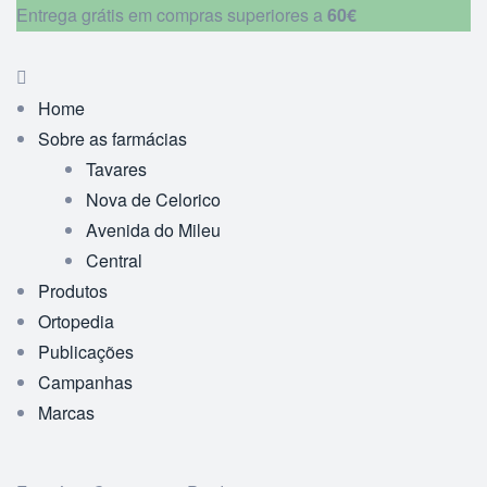
Entrega grátis em compras superiores a
60€
Home
Sobre as farmácias
Tavares
Nova de Celorico
Avenida do Mileu
Central
Produtos
Ortopedia
Publicações
Campanhas
Marcas