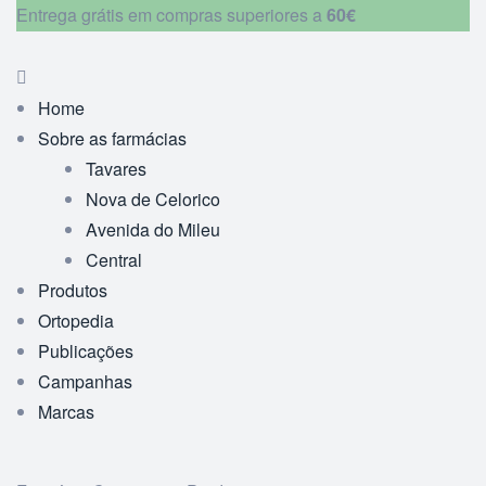
Entrega grátis em compras superiores a
60€
Home
Sobre as farmácias
Tavares
Nova de Celorico
Avenida do Mileu
Central
Produtos
Ortopedia
Publicações
Campanhas
Marcas