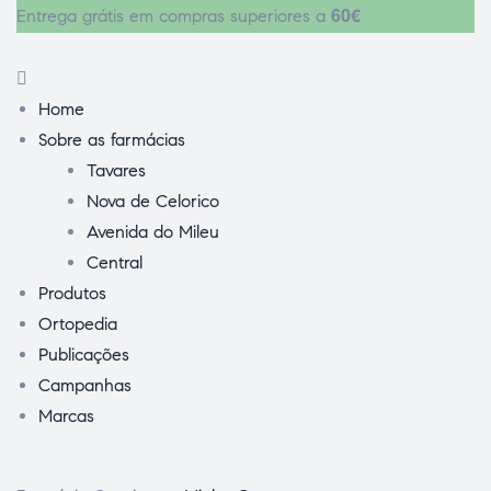
60€
Entrega grátis em compras superiores a
Home
Sobre as farmácias
Tavares
Nova de Celorico
Avenida do Mileu
Central
Produtos
Ortopedia
Publicações
Campanhas
Marcas