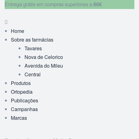
Entrega grátis em compras superiores a
60€
Home
Sobre as farmácias
Tavares
Nova de Celorico
Avenida do Mileu
Central
Produtos
Ortopedia
Publicações
Campanhas
Marcas