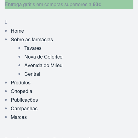
Entrega grátis em compras superiores a
60€
Home
Sobre as farmácias
Tavares
Nova de Celorico
Avenida do Mileu
Central
Produtos
Ortopedia
Publicações
Campanhas
Marcas