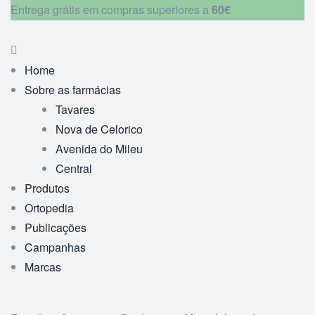
Entrega grátis em compras superiores a
60€
Home
Sobre as farmácias
Tavares
Nova de Celorico
Avenida do Mileu
Central
Produtos
Ortopedia
Publicações
Campanhas
Marcas