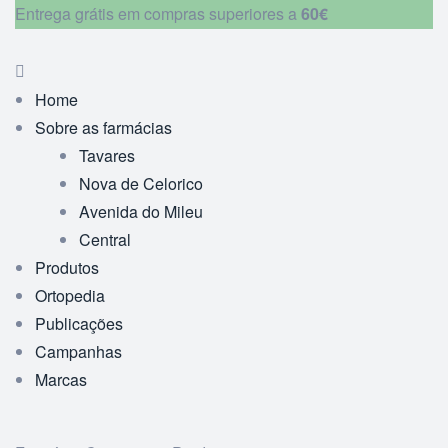
Entrega grátis em compras superiores a
60€
Home
Sobre as farmácias
Tavares
Nova de Celorico
Avenida do Mileu
Central
Produtos
Ortopedia
Publicações
Campanhas
Marcas