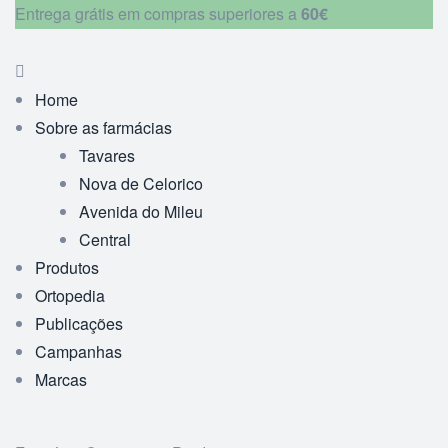
Entrega grátis em compras superiores a
60€
Home
Sobre as farmácias
Tavares
Nova de Celorico
Avenida do Mileu
Central
Produtos
Ortopedia
Publicações
Campanhas
Marcas