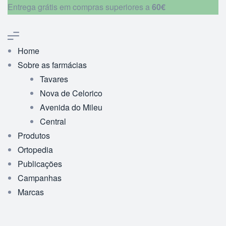
Entrega grátis em compras superiores a
60€
Home
Sobre as farmácias
Tavares
Nova de Celorico
Avenida do Mileu
Central
Produtos
Ortopedia
Publicações
Campanhas
Marcas