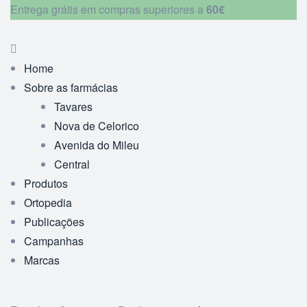
Entrega grátis em compras superiores a
60€
Home
Sobre as farmácias
Tavares
Nova de Celorico
Avenida do Mileu
Central
Produtos
Ortopedia
Publicações
Campanhas
Marcas