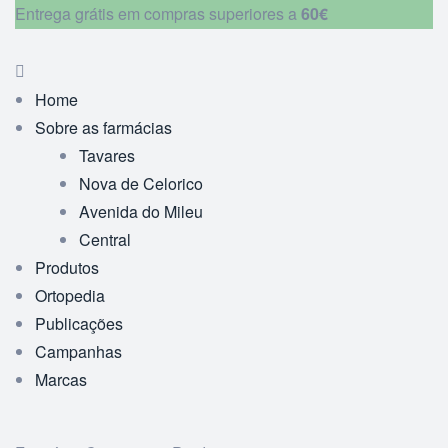
Entrega grátis em compras superiores a
60€
Home
Sobre as farmácias
Tavares
Nova de Celorico
Avenida do Mileu
Central
Produtos
Ortopedia
Publicações
Campanhas
Marcas