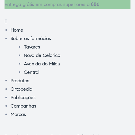
60€
Entrega grátis em compras superiores a
Home
Sobre as farmácias
Tavares
Nova de Celorico
Avenida do Mileu
Central
Produtos
Ortopedia
Publicações
Campanhas
Marcas