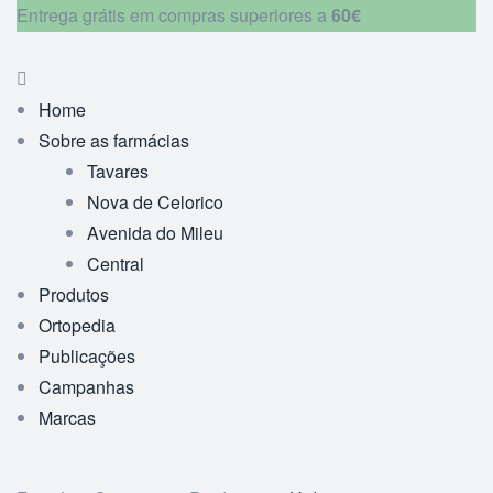
Entrega grátis em compras superiores a
60€
Home
Sobre as farmácias
Tavares
Nova de Celorico
Avenida do Mileu
Central
Produtos
Ortopedia
Publicações
Campanhas
Marcas