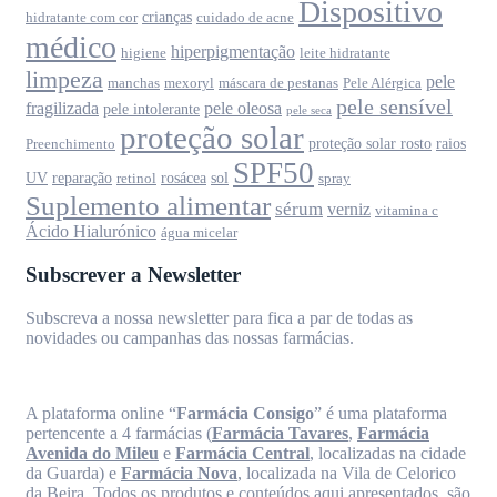
Dispositivo
crianças
hidratante com cor
cuidado de acne
médico
hiperpigmentação
higiene
leite hidratante
limpeza
pele
manchas
mexoryl
máscara de pestanas
Pele Alérgica
pele sensível
fragilizada
pele oleosa
pele intolerante
pele seca
proteção solar
proteção solar rosto
raios
Preenchimento
SPF50
UV
reparação
rosácea
sol
retinol
spray
Suplemento alimentar
sérum
verniz
vitamina c
Ácido Hialurónico
água micelar
Subscrever a Newsletter
Subscreva a nossa newsletter para fica a par de todas as
novidades ou campanhas das nossas farmácias.
A plataforma online “
Farmácia Consigo
” é uma plataforma
pertencente a 4 farmácias (
Farmácia Tavares
,
Farmácia
Avenida do Mileu
e
Farmácia Central
, localizadas na cidade
da Guarda) e
Farmácia Nova
, localizada na Vila de Celorico
da Beira. Todos os produtos e conteúdos aqui apresentados, são