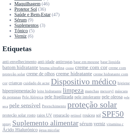
Maquilhagem
(46)
Protetor Sol
(36)
Saúde e Bem-Estar
(47)
Sérum
(9)
Suplementos
(3)
Tónico
(5)
Verniz
(6)
Etiquetas
anti-envelhecimento
anti-idade
antirrugas
base em mousse
base liquida
creme com cor
batom hidratante
bruma ultrafina
creme com
creme
creme hidratante
creme de olhos
proteção solar
creme hidratante com
Dispositivo médico
crianças
cor
cuidado de acne
higiene
limpeza
hiperpigmentação
leite hidratante
manchas
mexoryl
máscara
pele fragilizada
pele oleosa
pele intolerante
de pestanas
Pele Alérgica
pele
proteção solar
pele sensível
Preenchimento
seca
SPF50
proteção solar rosto
raios UV
reparação
rosácea
sol
retinol
Suplemento alimentar
sérum
verniz
spray
vitamina c
Ácido Hialurónico
água micelar