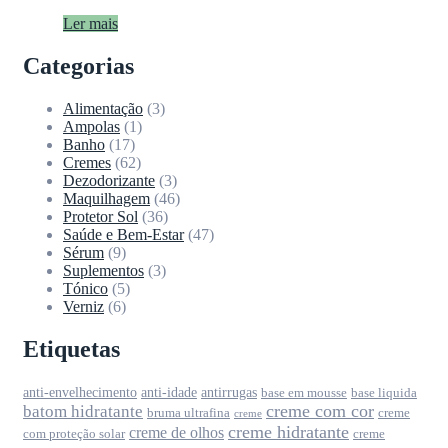
Ler mais
Categorias
Alimentação
(3)
Ampolas
(1)
Banho
(17)
Cremes
(62)
Dezodorizante
(3)
Maquilhagem
(46)
Protetor Sol
(36)
Saúde e Bem-Estar
(47)
Sérum
(9)
Suplementos
(3)
Tónico
(5)
Verniz
(6)
Etiquetas
anti-envelhecimento
anti-idade
antirrugas
base em mousse
base liquida
creme com cor
batom hidratante
bruma ultrafina
creme
creme
creme hidratante
creme de olhos
com proteção solar
creme