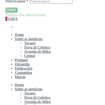
Palavra-passe
*
Entrar
Perdeu a sua palavra-passe?
0
0.00 €
Home
Sobre as farmácias
Tavares
Nova de Celorico
Avenida do Mileu
Central
Produtos
Ortopedia
Publicações
Campanhas
Marcas
Home
Sobre as farmácias
Tavares
Nova de Celorico
Avenida do Mileu