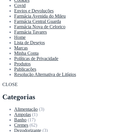
Cookies
Covid
Envios e Devoluções
Farmácia Avenida do Mileu
Farmácia Central Guarda
Farmácia Nova de Celorico
Farmácia Tavares
Home
Lista de Desejos
Marcas
Minha Conta
Políticas de Privacidade
Produtos
Publicações
Resolução Alternativa de Litígios
CLOSE
Categorias
Alimentação
(3)
Ampolas
(1)
Banho
(17)
Cremes
(62)
Dezodorizante
(3)