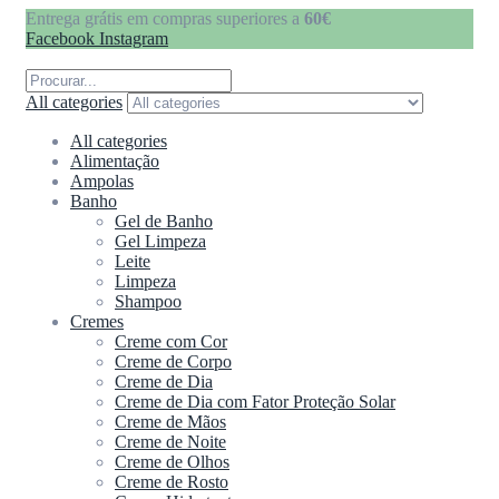
Entrega grátis em compras superiores a
60€
Facebook
Instagram
All categories
All categories
Alimentação
Ampolas
Banho
Gel de Banho
Gel Limpeza
Leite
Limpeza
Shampoo
Cremes
Creme com Cor
Creme de Corpo
Creme de Dia
Creme de Dia com Fator Proteção Solar
Creme de Mãos
Creme de Noite
Creme de Olhos
Creme de Rosto