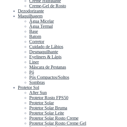
Creme Hidratante
Creme-Gel de Rosto
Dezodorizante
Maquilhagem
Água Micelar
Água Termal
Base
Batom
Corretor
Cuidado de Lábios
Desmaquilhante
Eyeliners & Lápis
Liner
Máscara de Pestanas
Pó
Pós Compactos/Soltos
Sombras
Protetor Sol
After Sun
Protetor Rosto FPS50
Protetor Solar
Protetor Solar Bruma
Protetor Solar Leite
Protetor Solar Rosto Creme
Protetor Solar Rosto Creme Gel