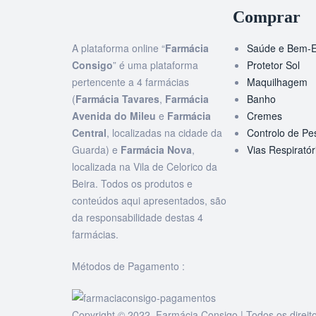
Comprar
A plataforma online “
Farmácia
Saúde e Bem-E
Consigo
” é uma plataforma
Protetor Sol
pertencente a 4 farmácias
Maquilhagem
(
Farmácia Tavares
,
Farmácia
Banho
Avenida do Mileu
e
Farmácia
Cremes
Central
, localizadas na cidade da
Controlo de Pe
Guarda) e
Farmácia Nova
,
Vias Respiratór
localizada na Vila de Celorico da
Beira. Todos os produtos e
conteúdos aqui apresentados, são
da responsabilidade destas 4
farmácias.
Métodos de Pagamento :
Copyright © 2022 Farmácia Consigo | Todos os direit