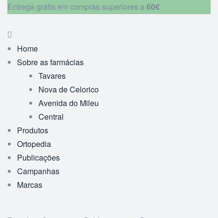
Entrega grátis em compras superiores a
60€
Home
Sobre as farmácias
Tavares
Nova de Celorico
Avenida do Mileu
Central
Produtos
Ortopedia
Publicações
Campanhas
Marcas