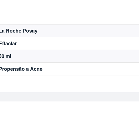
La Roche Posay
Effaclar
50 ml
Propensão a Acne