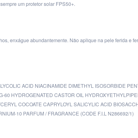
ze sempre um protetor solar FPS50+.
lhos, enxágue abundantemente. Não aplique na pele ferida e fe
LYCOLIC ACID NIACINAMIDE DIMETHYL ISOSORBIDE PE
PEG-60 HYDROGENATED CASTOR OIL HYDROXYETHYLPIPE
LYCERYL COCOATE CAPRYLOYL SALICYLIC ACID BIOSACC
IUM-10 PARFUM / FRAGRANCE (CODE F.I.L N286692/1)