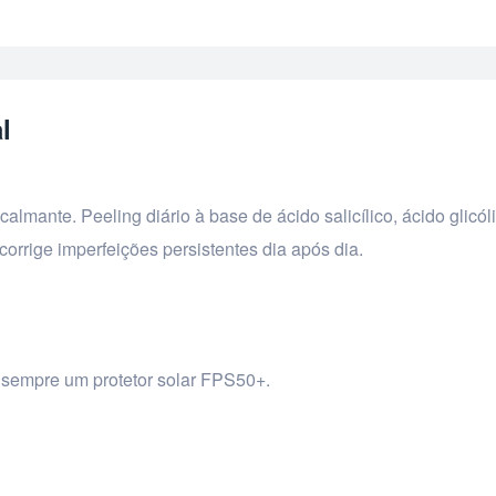
l
almante. Peeling diário à base de ácido salicílico, ácido glicól
orrige imperfeições persistentes dia após dia.
ze sempre um protetor solar FPS50+.