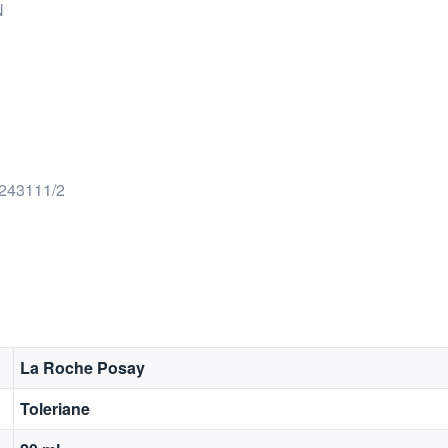
N
243111/2
La Roche Posay
Toleriane