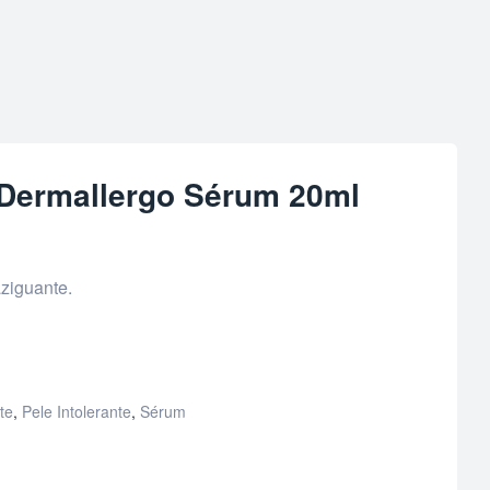
a Dermallergo Sérum 20ml
aziguante.
te
,
Pele Intolerante
,
Sérum