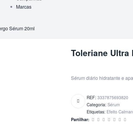
Marcas
lergo Sérum 20ml
Toleriane Ultr
Sérum diário hidratante e ap
REF:
3337875693820
Categoria:
Sérum
Etiquetas:
Efeito Calman
Partilhar: