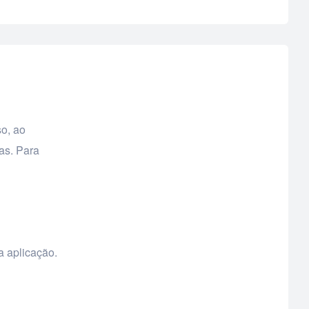
so, ao
as. Para
a aplicação.