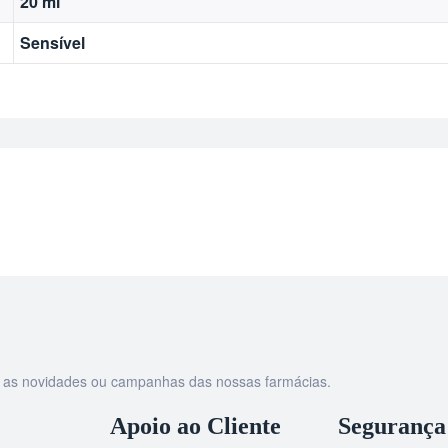
20 ml
Sensível
as as novidades ou campanhas das nossas farmácias.
Apoio ao Cliente
Segurança