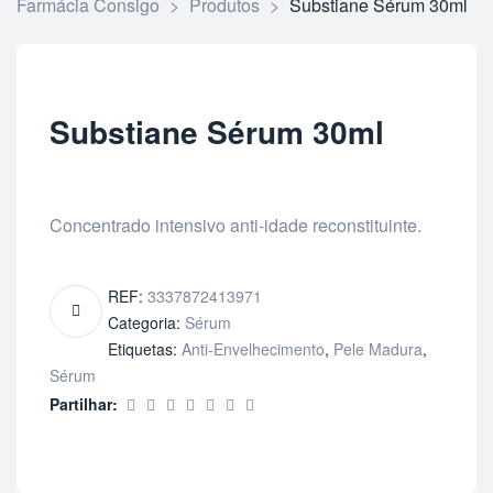
Farmácia Consigo
>
Produtos
>
Substiane Sérum 30ml
Substiane Sérum 30ml
Concentrado intensivo anti-idade reconstituinte.
REF:
3337872413971
Categoria:
Sérum
Etiquetas:
Anti-Envelhecimento
,
Pele Madura
,
Sérum
Partilhar: