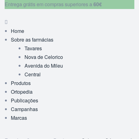
Entrega grátis em compras superiores a
60€
Home
Sobre as farmácias
Tavares
Nova de Celorico
Avenida do Mileu
Central
Produtos
Ortopedia
Publicações
Campanhas
Marcas