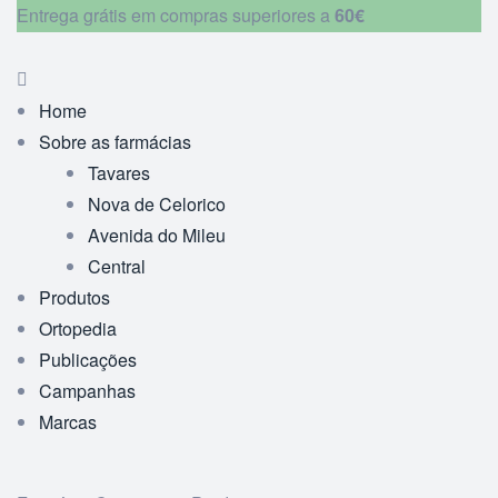
Entrega grátis em compras superiores a
60€
Home
Sobre as farmácias
Tavares
Nova de Celorico
Avenida do Mileu
Central
Produtos
Ortopedia
Publicações
Campanhas
Marcas