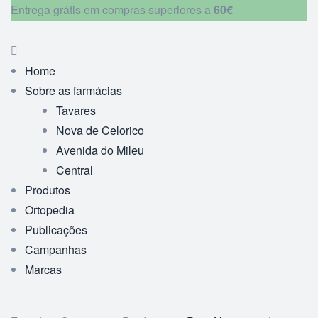
Entrega grátis em compras superiores a
60€
Home
Sobre as farmácias
Tavares
Nova de Celorico
Avenida do Mileu
Central
Produtos
Ortopedia
Publicações
Campanhas
Marcas