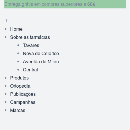
Entrega grátis em compras superiores a
60€
Home
Sobre as farmácias
Tavares
Nova de Celorico
Avenida do Mileu
Central
Produtos
Ortopedia
Publicações
Campanhas
Marcas