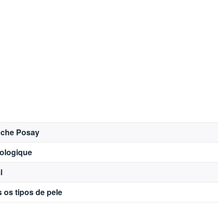
oche Posay
ologique
l
 os tipos de pele