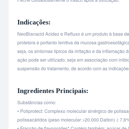
Indicações:
NeoBianacid Acidez e Refluxo é um produto à base d
protetora e portanto lenitiva da mucosa gastroesofágic
seja, os sintomas típicos da irritação e da inflamaç
ação pode ser utilizado, seja em associação com inib
suspensão do tratamento, de acordo com as indicaçõe
Ingredientes Principais:
Substâncias como:
• Poliprotect: Complexo molecular sinérgico de polissa
polissacáridos (peso molecular >20.000 Dalton) ≥ 7,6
• Fracção de flavonoides* Contém também: açúcar de Ca