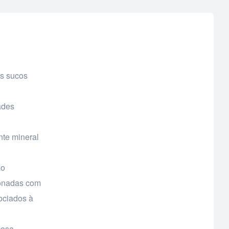
os sucos
ades
nte mineral
ão
ionadas com
sociados à
cosa