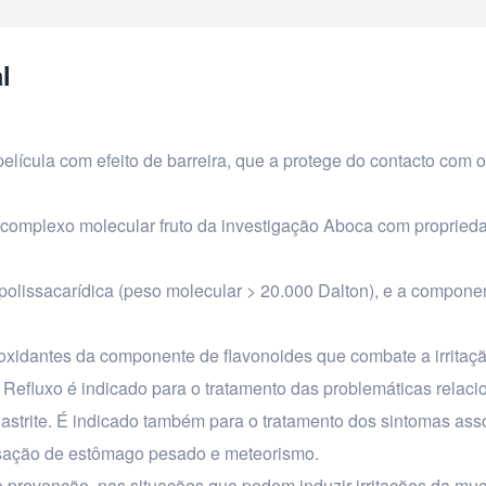
l
ícula com efeito de barreira, que a protege do contacto com 
 complexo molecular fruto da investigação Aboca com propried
 polissacarídica (peso molecular > 20.000 Dalton), e a compone
oxidantes da componente de flavonoides que combate a irritaç
e Refluxo é indicado para o tratamento das problemáticas relac
 gastrite. É indicado também para o tratamento dos sintomas as
ensação de estômago pesado e meteorismo.
e prevenção, nas situações que podem induzir irritações da mu