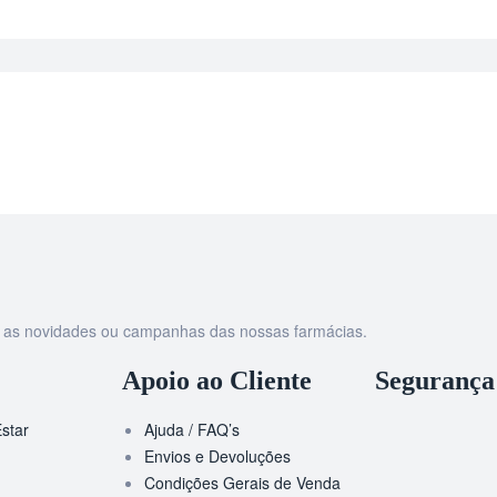
as as novidades ou campanhas das nossas farmácias.
Apoio ao Cliente
Segurança
star
Ajuda / FAQ’s
Envios e Devoluções
Condições Gerais de Venda