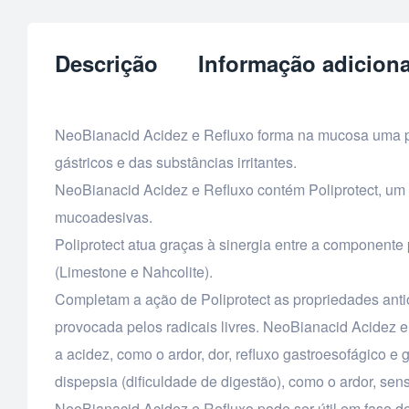
Descrição
Informação adiciona
NeoBianacid Acidez e Refluxo forma na mucosa uma pel
gástricos e das substâncias irritantes.
NeoBianacid Acidez e Refluxo contém Poliprotect, um
mucoadesivas.
Poliprotect atua graças à sinergia entre a componente
(Limestone e Nahcolite).
Completam a ação de Poliprotect as propriedades anti
provocada pelos radicais livres. NeoBianacid Acidez 
a acidez, como o ardor, dor, refluxo gastroesofágico e
dispepsia (dificuldade de digestão), como o ardor, s
NeoBianacid Acidez e Refluxo pode ser útil em fase d