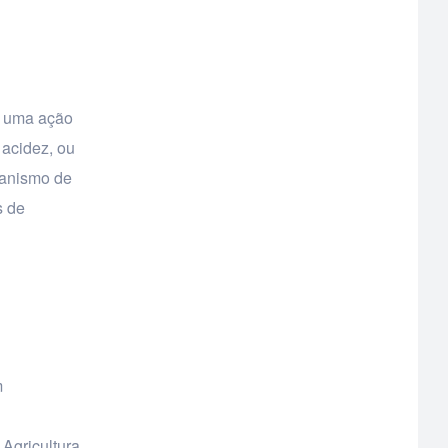
a uma ação
 acidez, ou
canismo de
s de
m
 Agricultura