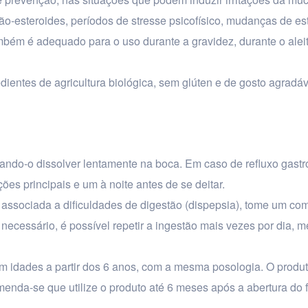
não-esteroides, períodos de stresse psicofísico, mudanças de es
também é adequado para o uso durante a gravidez, durante o ale
entes de agricultura biológica, sem glúten e de gosto agradáv
ando-o dissolver lentamente na boca. Em caso de refluxo gastr
s principais e um à noite antes de se deitar.
ssociada a dificuldades de digestão (dispepsia), tome um co
necessário, é possível repetir a ingestão mais vezes por dia,
m idades a partir dos 6 anos, com a mesma posologia. O prod
nda-se que utilize o produto até 6 meses após a abertura do f