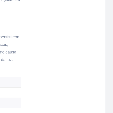
persistirem,
acos,
como causa
 da luz.