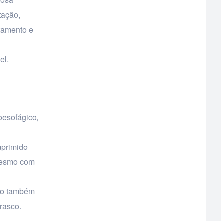
tação,
itamento e
el.
oesofágico,
mprimido
 mesmo com
uto também
rasco.