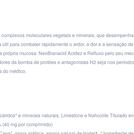
e complexos moleculares vegetais e minerais, que desempenh
a útil para combater rapidamente o ardor, a dor e a sensação de
ão da própria mucosa. NeoBianacid Acidez e Refluxo pelo seu me
idores da bomba de protões e antagonistas H2 seja nos período
s do médico.
cáridos* e minerais naturais, Limestone e Nahcolite Titulado e
% (40 mg por comprimido)
na*, goma arábica, aroma natural de hortelã. * Ingrediente de