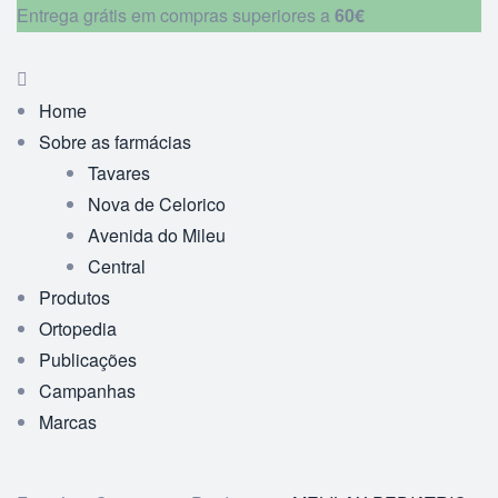
Entrega grátis em compras superiores a
60€
Home
Sobre as farmácias
Tavares
Nova de Celorico
Avenida do Mileu
Central
Produtos
Ortopedia
Publicações
Campanhas
Marcas