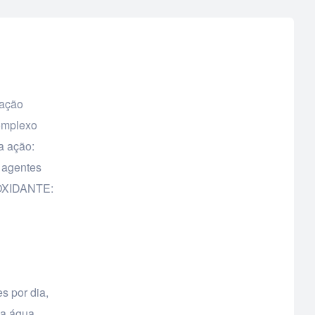
zação
complexo
a ação:
 agentes
TIOXIDANTE:
s por dia,
ca água.