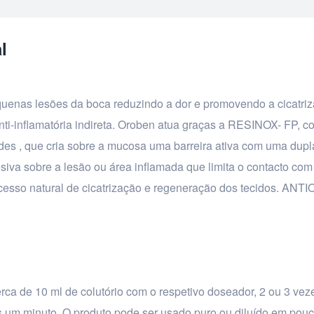
l
quenas lesões da boca reduzindo a dor e promovendo a cicatri
ti-inflamatória indireta. Oroben atua graças a RESINOX- FP, 
oides , que cria sobre a mucosa uma barreira ativa com uma dupl
 sobre a lesão ou área inflamada que limita o contacto com
ocesso natural de cicatrização e regeneração dos tecidos. AN
erca de 10 ml de colutório com o respetivo doseador, 2 ou 3 veze
 um minuto. O produto pode ser usado puro ou diluído em pou