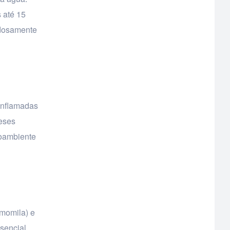
 até 15
adosamente
 inflamadas
teses
roambiente
amomila) e
ssencial