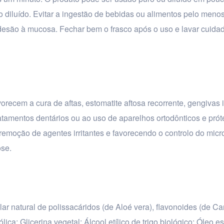
o diluído. Evitar a ingestão de bebidas ou alimentos pelo menos
adesão à mucosa. Fechar bem o frasco após o uso e lavar cuid
orecem a cura de aftas, estomatite aftosa recorrente, gengivas
atamentos dentários ou ao uso de aparelhos ortodônticos e pró
a remoção de agentes irritantes e favorecendo o controlo do mic
ose.
r natural de polissacáridos (de Aloé vera), flavonoides (de C
ca; Glicerina vegetal; Álcool etílico de trigo biológico; Óleo e