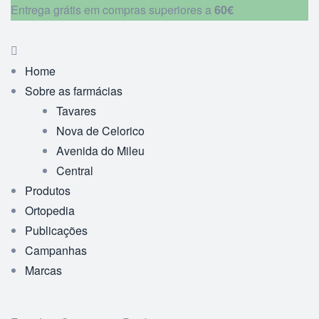
Entrega grátis em compras superiores a
60€
Home
Sobre as farmácias
Tavares
Nova de Celorico
Avenida do Mileu
Central
Produtos
Ortopedia
Publicações
Campanhas
Marcas