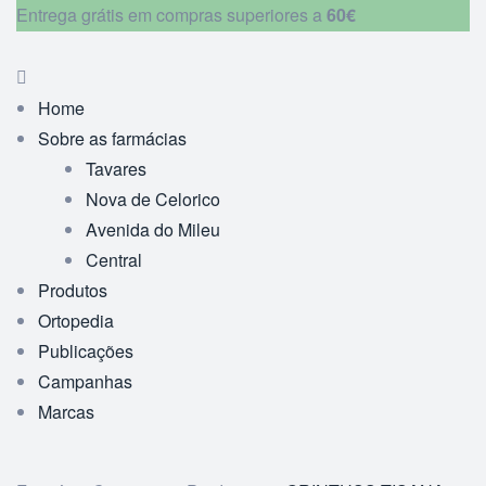
Entrega grátis em compras superiores a
60€
Home
Sobre as farmácias
Tavares
Nova de Celorico
Avenida do Mileu
Central
Produtos
Ortopedia
Publicações
Campanhas
Marcas