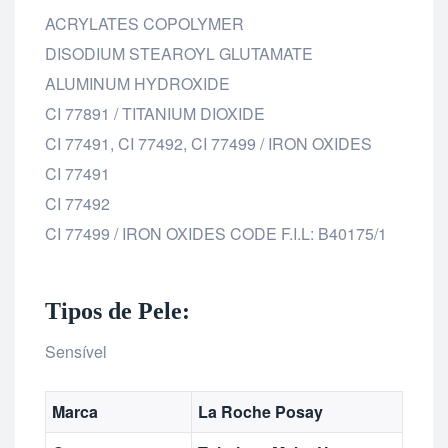
ACRYLATES COPOLYMER
DISODIUM STEAROYL GLUTAMATE
ALUMINUM HYDROXIDE
CI 77891 / TITANIUM DIOXIDE
CI 77491, CI 77492, CI 77499 / IRON OXIDES
CI 77491
CI 77492
CI 77499 / IRON OXIDES CODE F.I.L: B40175/1
Tipos de Pele:
Sensível
Marca
La Roche Posay