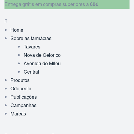
Entrega grátis em compras superiores a
60€
Home
Sobre as farmácias
Tavares
Nova de Celorico
Avenida do Mileu
Central
Produtos
Ortopedia
Publicações
Campanhas
Marcas