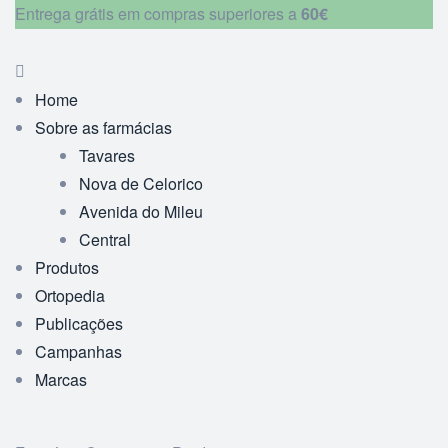
Entrega grátis em compras superiores a
60€
Home
Sobre as farmácias
Tavares
Nova de Celorico
Avenida do Mileu
Central
Produtos
Ortopedia
Publicações
Campanhas
Marcas