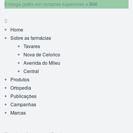
Entrega grátis em compras superiores a
60€
Home
Sobre as farmácias
Tavares
Nova de Celorico
Avenida do Mileu
Central
Produtos
Ortopedia
Publicações
Campanhas
Marcas